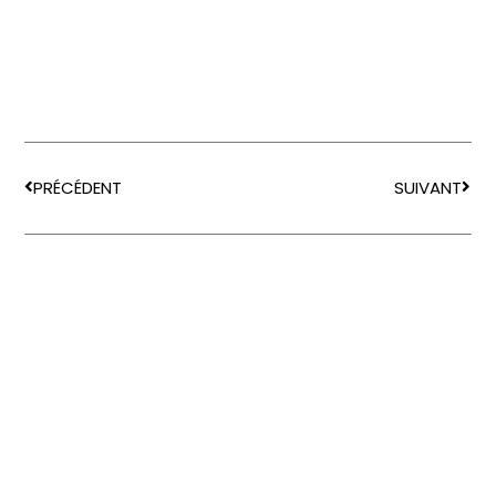
PRÉCÉDENT
SUIVANT
contact@agence-de-
graphisme-lille.fr